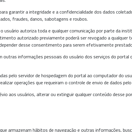
ara garantir a integridade e a confidencialidade dos dados colet
zados, fraudes, danos, sabotagens e roubos.
 usuário autoriza toda e qualquer comunicação por parte da instit
timento autorizado previamente poderá ser revogado a qualquer t
r depender desse consentimento para serem efetivamente prestado
m outras informações pessoais do usuário dos serviços do portal 
adas pelo servidor de hospedagem do portal ao computador do usuári
alizar operações que requeiram o controle de envio de dados pelo 
io aos usuários, alterar ou extinguir qualquer conteúdo desse po
que armazenam hábitos de navegação e outras informações, buscan