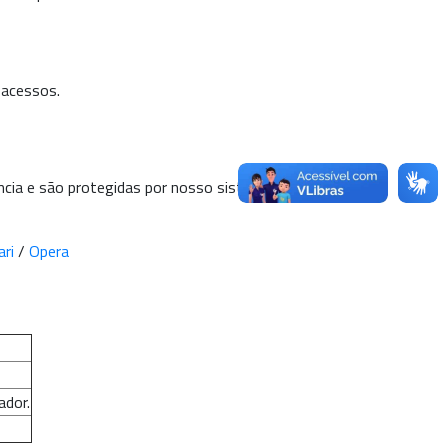
 acessos.
ncia e são protegidas por nosso sistema de
ari
/
Opera
ador.