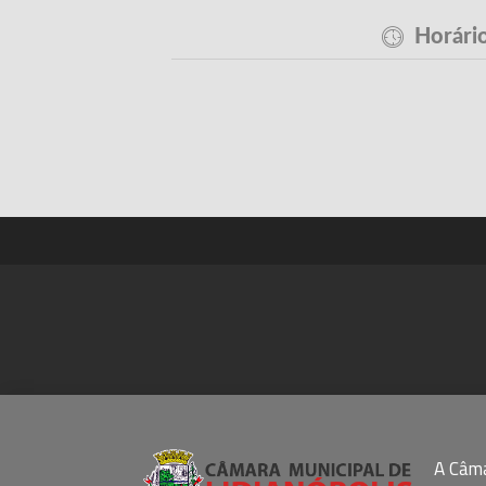
Horário
A Câm