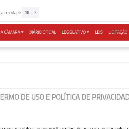
Alt + 3
ara o rodapé
URRENT)
A CÂMARA
DIÁRIO OFICIAL
LEGISLATIVO
LEIS
LICITAÇÃO
ERMO DE USO E POLÍTICA DE PRIVACIDA
egular a utilização por você, usuário, de nossos serviços pelos si