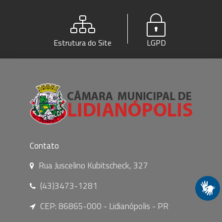
Estrutura do Site
LGPD
Contato
Rua Juscelino Kubitscheck, 327
(43)3473-1281
CEP: 86865-000 - Lidianópolis - PR